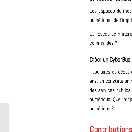
Les espaces de média
numérique : de l’impr
Ce réseau de matérie
commandes ?
Créer un CyberBus
Populaires au début 
ans, on constate un 
des services publics
numérique. Quel proj
numérique ?
Formation des professionnels et des
demandeurs d’emploi
Contributions