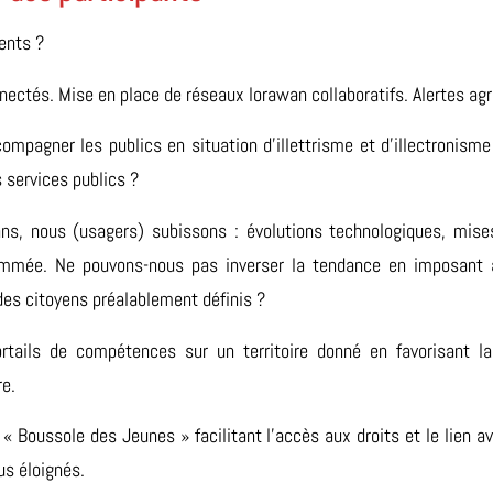
ents ?
ectés. Mise en place de réseaux lorawan collaboratifs. Alertes agr
compagner les publics en situation d’illettrisme et d’illectronism
 services publics ?
ns, nous (usagers) subissons : évolutions technologiques, mises
mmée. Ne pouvons-nous pas inverser la tendance en imposant 
des citoyens préalablement définis ?
portails de compétences sur un territoire donné en favorisant l
re.
 Boussole des Jeunes » facilitant l’accès aux droits et le lien a
us éloignés.