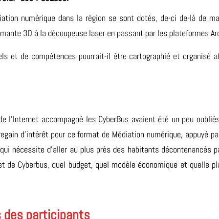
tion numérique dans la région se sont dotés, de-ci de-là de mat
imante 3D à la découpeuse laser en passant par les plateformes Ard
ls et de compétences pourrait-il être cartographié et organisé a
de l’Internet accompagné les CyberBus avaient été un peu oublié
regain d’intérêt pour ce format de Médiation numérique, appuyé par
 qui nécessite d’aller au plus près des habitants décontenancés pa
et de Cyberbus, quel budget, quel modèle économique et quelle pl
 des participants