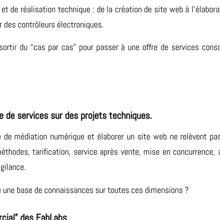
 et de réalisation technique : de la création de site web à l’élabora
 des contrôleurs électroniques.
 sortir du “cas par cas” pour passer à une offre de services cons
e de services sur des projets techniques.
 de médiation numérique et élaborer un site web ne relèvent p
méthodes, tarification, service après vente, mise en concurrence, 
igilance.
re une base de connaissances sur toutes ces dimensions ?
cial” des FabLabs.