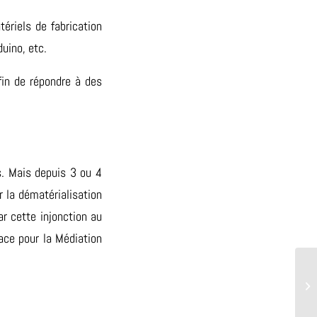
ériels de fabrication
uino, etc.
fin de répondre à des
s. Mais depuis 3 ou 4
 la dématérialisation
r cette injonction au
ace pour la Médiation
Pa