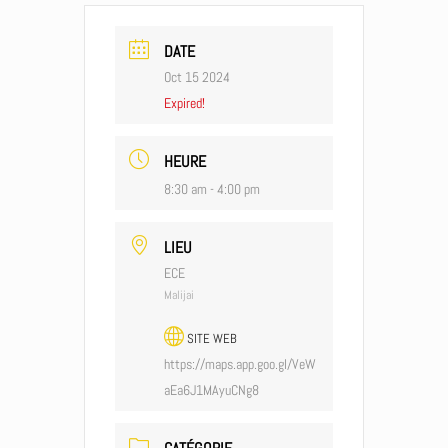
DATE
Oct 15 2024
Expired!
HEURE
8:30 am - 4:00 pm
LIEU
ECE
Malijai
SITE WEB
https://maps.app.goo.gl/VeW
aEa6J1MAyuCNg8