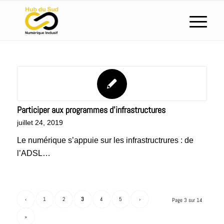
Participer aux programmes d’infrastructures
juillet 24, 2019
Le numérique s’appuie sur les infrastructrures : de
l’ADSL…
‹
1
2
3
4
5
›
Page 3 sur 14
»